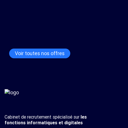
Développeur Java Fullstack
- H/F
59
CDI
40/50K€
Voir toutes nos offres
17/07
Cabinet de recrutement spécialisé sur
les
fonctions informatiques et digitales