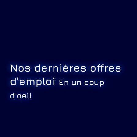
transversales : les
identifier pour les
valoriser
LIRE PLUS
Nos dernières offres
d'emploi
En un coup
d'oeil