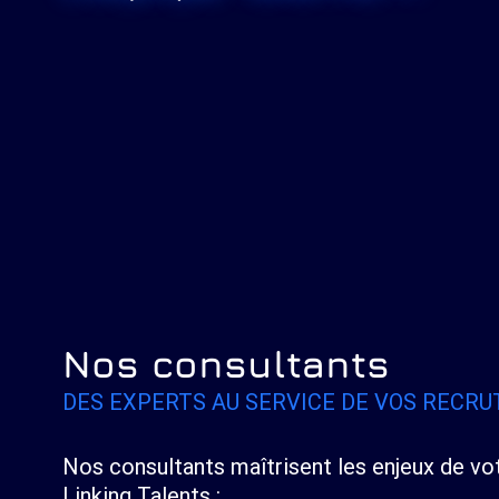
Ibrahim
Alexis
CHETTIH
GIUA
CONSULTANT EN
MANAGER EN
RECRUTEMENT
RECRUTEMENT
-
ÎLE-
DE-FRANCE
Nos consultants
DES EXPERTS AU SERVICE DE VOS RECRU
Nos consultants maîtrisent les enjeux de v
Linking Talents :