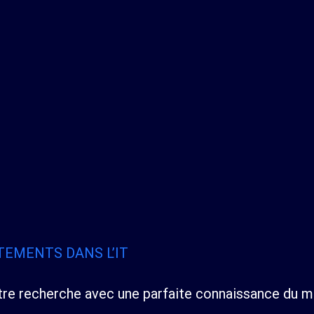
John-Roz
Olivier
POUHE
FOUS
CONSULTANT EN
CONSULTANT EN
RECRUTEMENT
RECRUTEMENT
TEMENTS DANS L’IT
otre recherche avec une parfaite connaissance du 