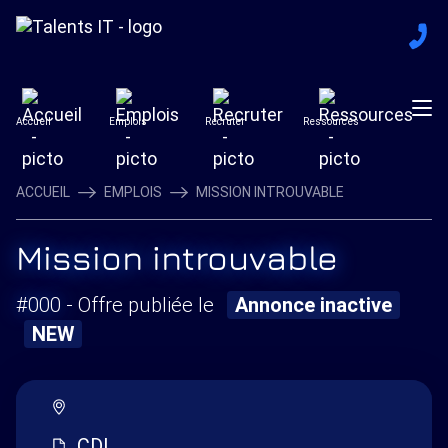
Accueil
Emplois
Recruter
Ressources
ACCUEIL
EMPLOIS
MISSION INTROUVABLE
Mission introuvable
#000
- Offre publiée le
Annonce inactive
NEW
CDI