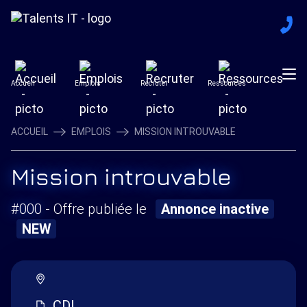
Accueil
Emplois
Recruter
Ressources
ACCUEIL
EMPLOIS
MISSION INTROUVABLE
Mission introuvable
#000
- Offre publiée le
Annonce inactive
NEW
CDI