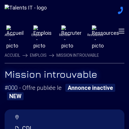
Accueil
Emplois
Recruter
Ressources
ACCUEIL
EMPLOIS
MISSION INTROUVABLE
Mission introuvable
#000
- Offre publiée le
Annonce inactive
NEW
CDI