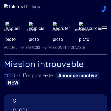
Accueil
Emplois
Recruter
Ressources
ACCUEIL
EMPLOIS
MISSION INTROUVABLE
Mission introuvable
#000
- Offre publiée le
Annonce inactive
NEW
CDI